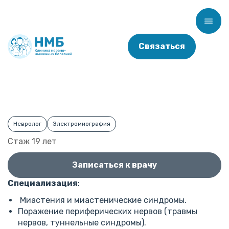
Связаться
Главная
/
Врачи
/
Дедаев Сергей Игоревич
Дедаев Сергей Игоревич
Невролог
Электромиография
Cтаж 19 лет
Записаться к врачу
Специализация
:
Миастения и миастенические синдромы.
Поражение периферических нервов (травмы
нервов, туннельные синдромы).